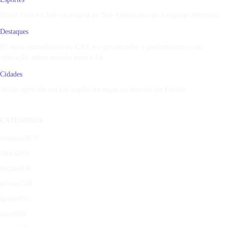
Brasil vence Chile na estreia do Sul-Americano de basquete feminino
Destaques
PF mira conselheiro do CNJ, ex-governador e parlamentares em
operação sobre acordo com a Oi
Cidades
Avião agrícola cai em região de mata no interior do Estado
CATEGORIA
estaques
3853
olítica
2011
olicial
1836
otícias
1568
sportes
971
ídeos
918