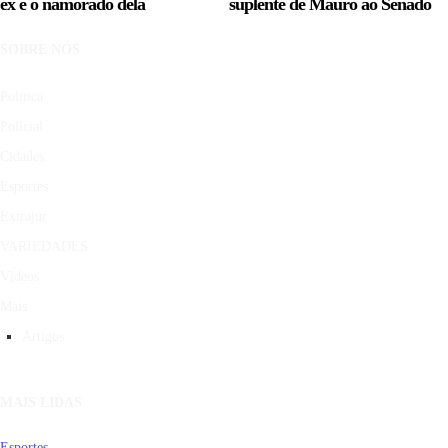
ex e o namorado dela
suplente de Mauro ao Senado
SOBRE NÓS
Política
Policial
Cidades
Esportes
Extrajur
VARIEDADES
Vídeos
Mais
Artigos
MAIS LIDAS
Esportes