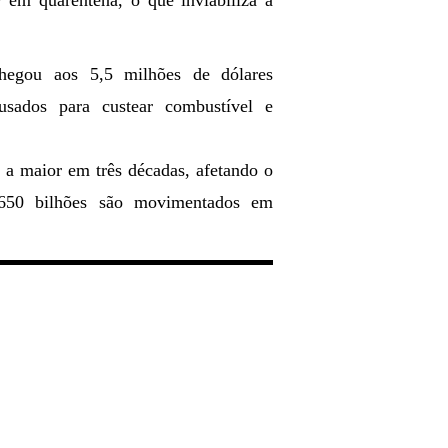
r em quarentena, o que inviabiliza a
egou aos 5,5 milhões de dólares
sados para custear combustível e
 a maior em três décadas, afetando o
 650 bilhões são movimentados em