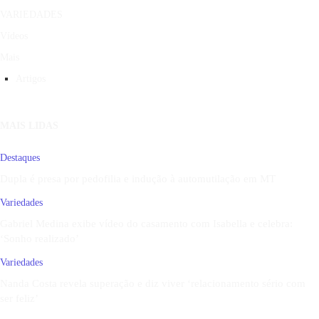
VARIEDADES
Vídeos
Mais
Artigos
MAIS LIDAS
Destaques
Dupla é presa por pedofilia e indução à automutilação em MT
Variedades
Gabriel Medina exibe vídeo do casamento com Isabella e celebra:
‘Sonho realizado’
Variedades
Nanda Costa revela superação e diz viver ‘relacionamento sério com
ser feliz’