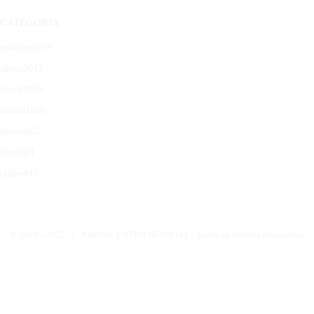
CATEGORIA
estaques
3859
olítica
2013
olicial
1839
otícias
1568
sportes
972
ídeos
921
idades
818
© 2020 -
2025 | JORNAL EXTRA NEWS MT - Todos os direitos reservados.