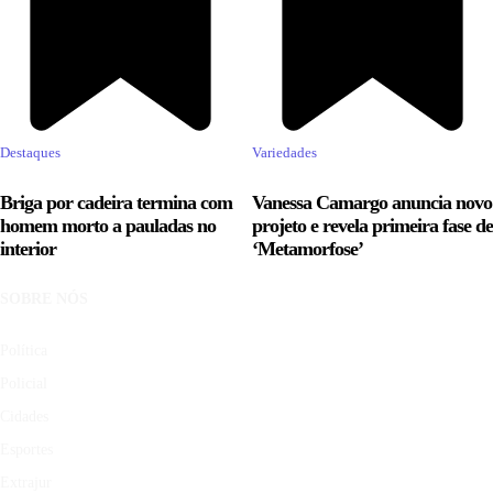
Destaques
Variedades
Briga por cadeira termina com
Vanessa Camargo anuncia novo
homem morto a pauladas no
projeto e revela primeira fase de
interior
‘Metamorfose’
SOBRE NÓS
Política
Policial
Cidades
Esportes
Extrajur