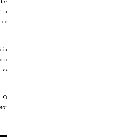
for
”, a
l de
ria
e o
mpo
. O
etor