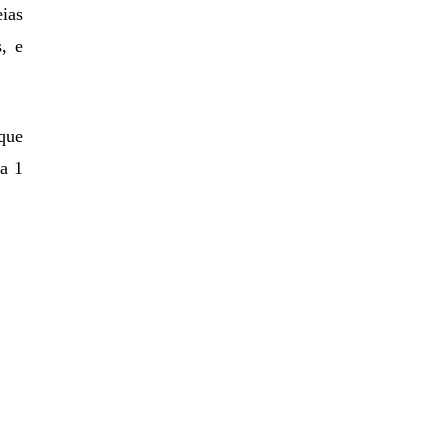
ias
s, e
que
 a 1