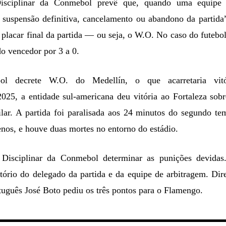
isciplinar da Conmebol prevê que, quando uma equipe 
 suspensão definitiva, cancelamento ou abandono da partida
 placar final da partida — ou seja, o W.O. No caso do futebo
do vencedor por 3 a 0.
l decrete W.O. do Medellín, o que acarretaria vitó
25, a entidade sul-americana deu vitória ao Fortaleza sobr
lar. A partida foi paralisada aos 24 minutos do segundo te
enos, e houve duas mortes no entorno do estádio.
Disciplinar da Conmebol determinar as punições devidas
atório do delegado da partida e da equipe de arbitragem. Dir
tuguês José Boto pediu os três pontos para o Flamengo.