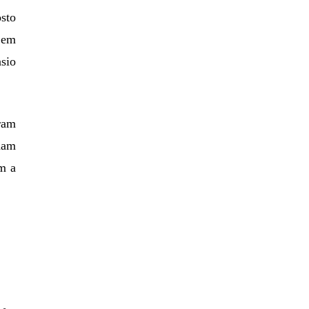
sto
 em
sio
ram
ham
m a