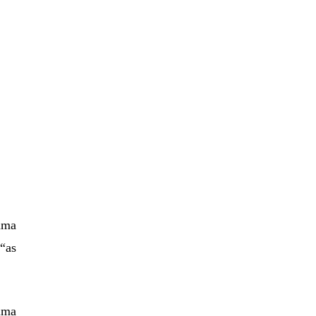
uma
“as
ima