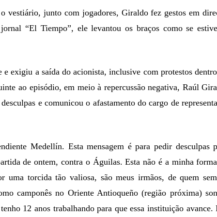
 vestiário, junto com jogadores, Giraldo fez gestos em dir
jornal “El Tiempo”, ele levantou os braços como se estive
 e exigiu a saída do acionista, inclusive com protestos dentr
uinte ao episódio, em meio à repercussão negativa, Raúl Gir
 desculpas e comunicou o afastamento do cargo de represent
ndiente Medellín. Esta mensagem é para pedir desculpas p
tida de ontem, contra o Águilas. Esta não é a minha forma
por uma torcida tão valiosa, são meus irmãos, de quem sem
 como camponês no Oriente Antioqueño (região próxima) son
tenho 12 anos trabalhando para que essa instituição avance.