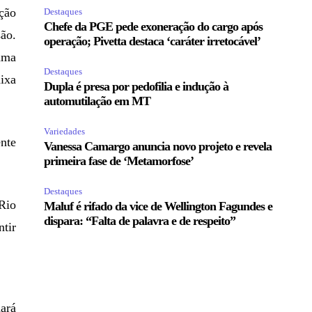
ação
Destaques
Chefe da PGE pede exoneração do cargo após
são.
operação; Pivetta destaca ‘caráter irretocável’
rama
Destaques
ixa
Dupla é presa por pedofilia e indução à
automutilação em MT
Variedades
ente
Vanessa Camargo anuncia novo projeto e revela
primeira fase de ‘Metamorfose’
Destaques
Rio
Maluf é rifado da vice de Wellington Fagundes e
dispara: “Falta de palavra e de respeito”
tir
ará