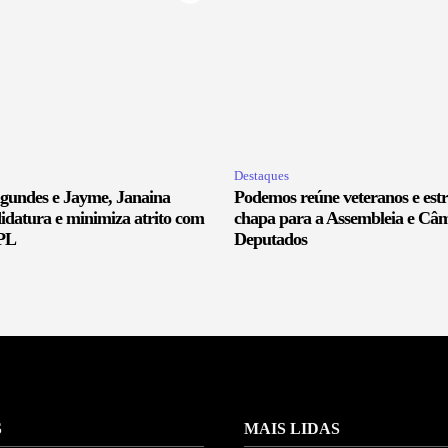
Destaques
agundes e Jayme, Janaina
Podemos reúne veteranos e est
ndidatura e minimiza atrito com
chapa para a Assembleia e Câ
 PL
Deputados
S
MAIS LIDAS