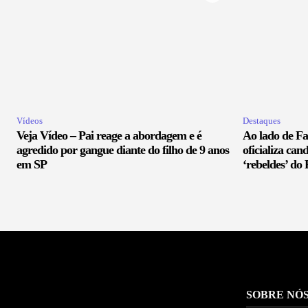
Vídeos
Destaques
Veja Vídeo – Pai reage a abordagem e é
Ao lado de F
agredido por gangue diante do filho de 9 anos
oficializa ca
em SP
‘rebeldes’ do
SOBRE NÓ